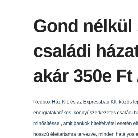
Gond nélkül 
családi házat
akár 350e Ft 
Redbox Ház Kft. és az Expressbau Kft. közös fej
energiatakarékos, könnyűszerke
zetes családi 
minősítéssel, amit bankok hitelfelvétel esetén el
hosszú életta
rtamra tervezve, minden hatályos 