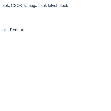
hitelek, CSOK, támogatások felvehetőe
k