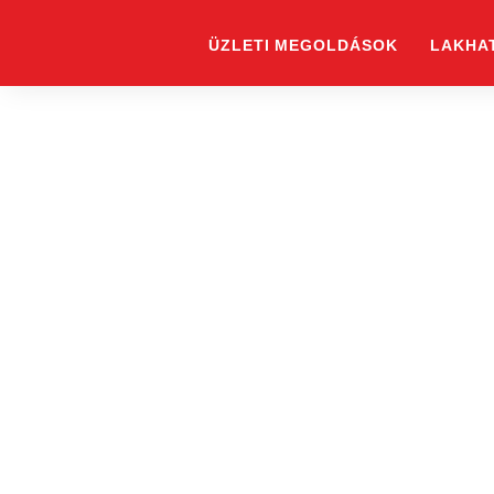
Skip
to
ÜZLETI MEGOLDÁSOK
LAKHA
content