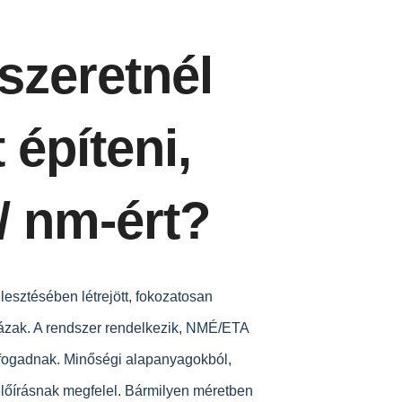
szeretnél
 építeni,
/ nm-ért?
leszt
ésében létrejött, fokozatosan
házak. A rendszer rendelkezik, NMÉ/ETA
fog
adnak. Minőségi alapanyagokból,
előírásnak
megfelel. Bármilyen méretben