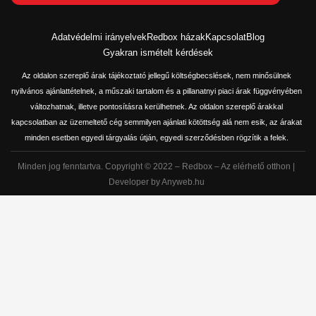
Adatvédelmi irányelvek
Redbox házak
Kapcsolat
Blog
Gyakran ismételt kérdések
Az oldalon szereplő árak tájékoztató jellegű költségbecslések, nem minősülnek
nyilvános ajánlattételnek, a műszaki tartalom és a pillanatnyi piaci árak függvényében
változhatnak, illetve pontosításra kerülhetnek. Az oldalon szereplő árakkal
kapcsolatban az üzemeltető cég semmilyen ajánlati kötöttség alá nem esik, az árakat
minden esetben egyedi tárgyalás útján, egyedi szerződésben rögzítik a felek.
Minden jog fenntartva. Copyright © 2022 – Redbox – Az elérhető otthon |
Developer by Anyweb.hu