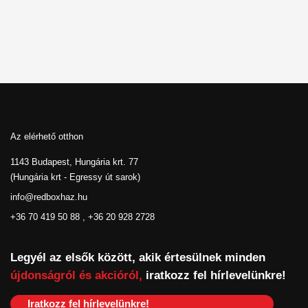
Az elérhető otthon
1143 Budapest, Hungária krt. 77
(Hungária krt - Egressy út sarok)
info@redboxhaz.hu
+36 70 419 50 88 , +36 20 928 2728
Legyél az elsők között, akik értesülnek minden
újdonságról és akcióról,
iratkozz fel hírlevelünkre!
Iratkozz fel hírlevelünkre!