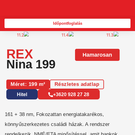
Skip
to
content
Időpontfoglalás
REX
Hamarosan
Nina 199
Méret: 199 m²
Részletes adatlap
Hitel
+3620 928 27 28
161 + 38 nm, Fokozattan energiatakarékos,
könnyűszerkezetes családi házak. A rendszer
rendelkezik, NMÉ/ETA minősítéssel, amit bankok