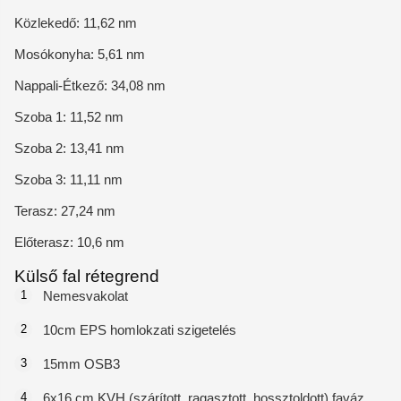
Közlekedő: 11,62 nm
Mosókonyha: 5,61 nm
Nappali-Étkező: 34,08 nm
Szoba 1: 11,52 nm
Szoba 2: 13,41 nm
Szoba 3: 11,11 nm
Terasz: 27,24 nm
Előterasz: 10,6 nm
Külső fal rétegrend
1
Nemesvakolat
2
10cm EPS homlokzati szigetelés
3
15mm OSB3
4
6x16 cm KVH (szárított, ragasztott, hossztoldott) faváz