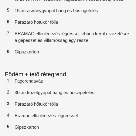
5
15cm ásványgyapot hang és hőszigetelés
6
Párazáró hótükör fólia
7
BRAMAC ellenlécezés légréssel, ebben kerül elvezetésre
a gépészet és villamosság egy része
8
Gipszkarton
Födém + tető rétegrend
1
Fagerendaváz
2
30cm kőzetgyapot hang és hőszigetelés
3
Párazáró hőtükör fólia
4
Bramac ellenlécezés légréessel
5
Gipszkarton