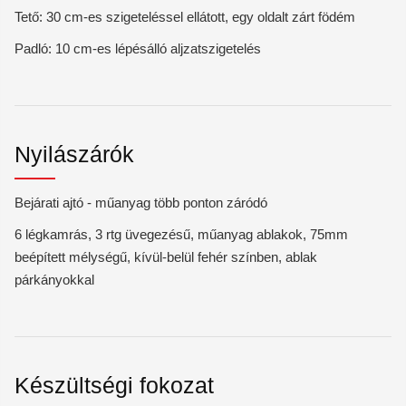
Tető: 30 cm-es szigeteléssel ellátott, egy oldalt zárt födém
Padló: 10 cm-es lépésálló aljzatszigetelés
Nyilászárók
Bejárati ajtó - műanyag több ponton záródó
6 légkamrás, 3 rtg üvegezésű, műanyag ablakok, 75mm
beépített mélységű, kívül-belül fehér színben, ablak
párkányokkal
Készültségi fokozat