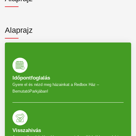
Alaprajz
Időpontfoglalás
Gyere el és nézd meg házainkat a Redbox Ház –
BemutatóParkjában!
Visszahivás