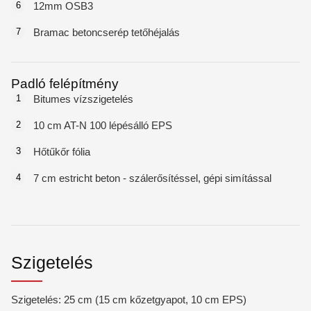
6
12mm OSB3
7
Bramac betoncserép tetőhéjalás
Padló felépítmény
1
Bitumes vízszigetelés
2
10 cm AT-N 100 lépésálló EPS
3
Hőtűkőr fólia
4
7 cm estricht beton - szálerősítéssel, gépi simítással
Szigetelés
Szigetelés: 25 cm (15 cm kőzetgyapot, 10 cm EPS)