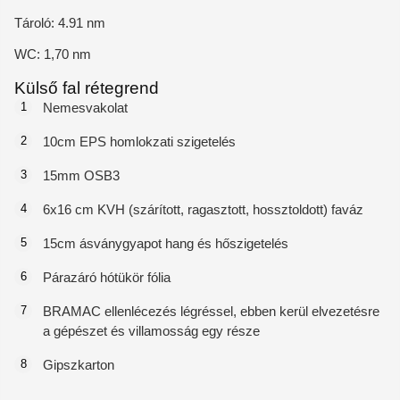
Tároló: 4.91 nm
WC: 1,70 nm
Külső fal rétegrend
1
Nemesvakolat
2
10cm EPS homlokzati szigetelés
3
15mm OSB3
4
6x16 cm KVH (szárított, ragasztott, hossztoldott) faváz
5
15cm ásványgyapot hang és hőszigetelés
6
Párazáró hótükör fólia
7
BRAMAC ellenlécezés légréssel, ebben kerül elvezetésre
a gépészet és villamosság egy része
8
Gipszkarton