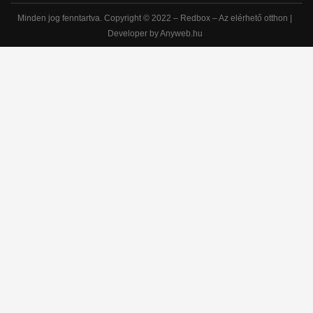
Minden jog fenntartva. Copyright © 2022 – Redbox – Az elérhető otthon |
Developer by Anyweb.hu