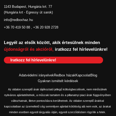
1143 Budapest, Hungária krt. 77
(Hungária krt - Egressy út sarok)
info@redboxhaz.hu
+36 70 419 50 88 , +36 20 928 2728
Legyél az elsők között, akik értesülnek minden
újdonságról és akcióról,
iratkozz fel hírlevelünkre!
Iratkozz fel hírlevelünkre!
Adatvédelmi irányelvek
Redbox házak
Kapcsolat
Blog
Gyakran ismételt kérdések
Az oldalon szereplő árak tájékoztató jellegű költségbecslések, nem minősülnek
nyilvános ajánlattételnek, a műszaki tartalom és a pillanatnyi piaci árak függvényében
változhatnak, illetve pontosításra kerülhetnek. Az oldalon szereplő árakkal
kapcsolatban az üzemeltető cég semmilyen ajánlati kötöttség alá nem esik, az árakat
minden esetben egyedi tárgyalás útján, egyedi szerződésben rögzítik a felek.