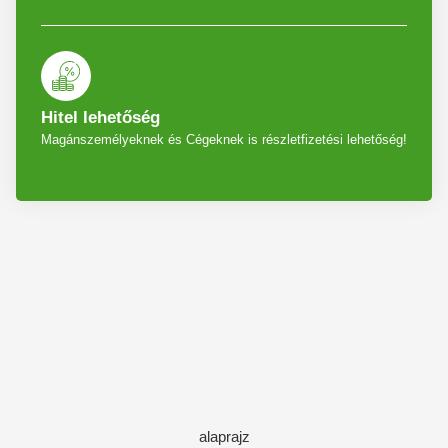
Hitel lehetőség
Magánszemélyeknek és Cégeknek is részletfizetési lehetőség!
alaprajz