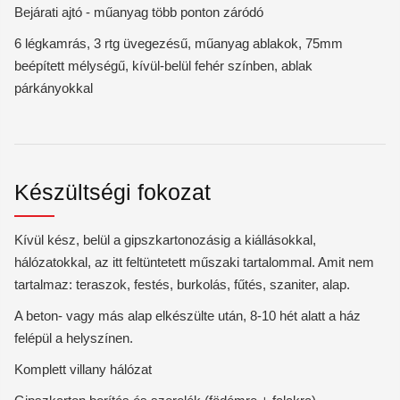
Bejárati ajtó - műanyag több ponton záródó
6 légkamrás, 3 rtg üvegezésű, műanyag ablakok, 75mm
beépített mélységű, kívül-belül fehér színben, ablak
párkányokkal
Készültségi fokozat
Kívül kész, belül a gipszkartonozásig a kiállásokkal,
hálózatokkal, az itt feltüntetett műszaki tartalommal. Amit nem
tartalmaz: teraszok, festés, burkolás, fűtés, szaniter, alap.
A beton- vagy más alap elkészülte után, 8-10 hét alatt a ház
felépül a helyszínen.
Komplett villany hálózat