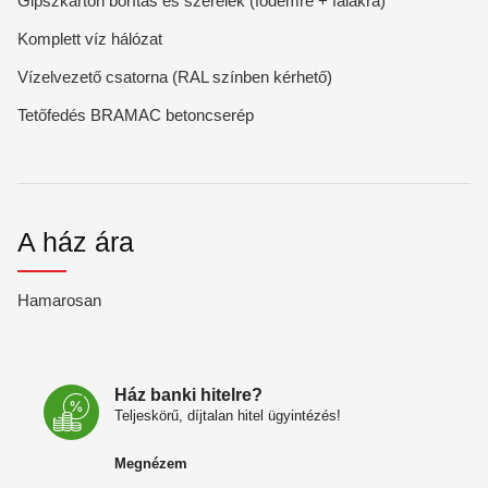
Gipszkarton borítás és szerelék (födémre + falakra)
Komplett víz hálózat
Vízelvezető csatorna (RAL színben kérhető)
Tetőfedés BRAMAC betoncserép
A ház ára
Hamarosan
Ház banki hitelre?
Teljeskörű, díjtalan hitel ügyintézés!
Megnézem