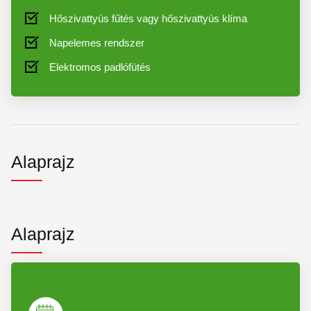
Hőszivattyús fűtés vagy hőszivattyús klíma
Napelemes rendszer
Elektromos padlófütés
Alaprajz
Alaprajz