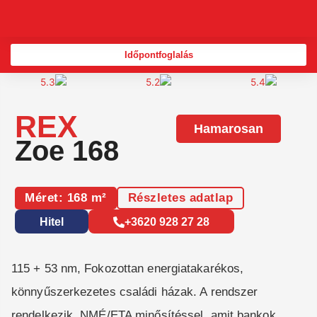
Skip
to
content
Időpontfoglalás
REX
Hamarosan
Zoe 168
Méret: 168 m²
Részletes adatlap
Hitel
+3620 928 27 28
115 + 53 nm, Fokozottan energiatakarékos,
könnyűszerkezetes családi házak. A rendszer
rendelkezik, NMÉ/ETA minősítéssel, amit bankok