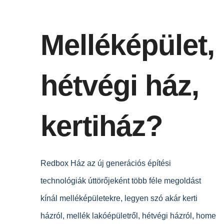
Melléképület,
hétvégi ház,
kertiház?
Redbox Ház az új generációs építési
technológiák úttörőjeként több féle megoldást
kínál melléképületekre, legyen szó akár kerti
házról, mellék lakóépületről, hétvégi házról, home