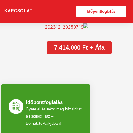
KAPCSOLAT
Időpontfoglalás
7.414.000 Ft + Áfa
Időpontfoglalás
Gyere el és nézd meg házainkat
a Redbox Ház –
BemutatóParkjában!