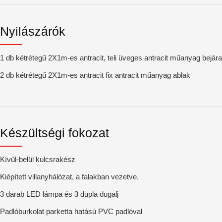
Nyilászárók
1 db kétrétegű 2X1m-es antracit, teli üveges antracit műanyag bejárat
2 db kétrétegű 2X1m-es antracit fix antracit műanyag ablak
Készültségi fokozat
Kívül-belül kulcsrakész
Kiépített villanyhálózat, a falakban vezetve.
3 darab LED lámpa és 3 dupla dugalj
Padlóburkolat parketta hatású PVC padlóval