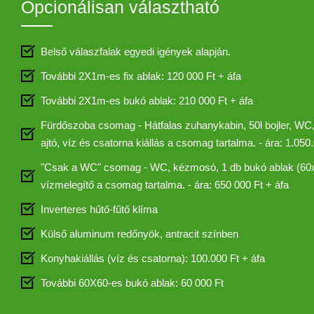
Opcionálisan választható
Belső válaszfalak egyedi igények alapján.
További 2X1m-es fix ablak: 120 000 Ft + áfa
További 2X1m-es bukó ablak: 210 000 Ft + áfa
Fürdőszoba csomag - Hátfalas zuhanykabin, 50l bojler, WC,
ajtó, víz és csatorna kiállás a csomag tartalma. - ára: 1.050
"Csak a WC" csomag - WC, kézmosó, 1 db bukó ablak (60x60 
vízmelegítő a csomag tartalma. - ára: 650 000 Ft + áfa
Inverteres hűtő-fűtő klíma
Külső aluminum redőnyök, antracit színben
Konyhakiállás (víz és csatorna): 100.000 Ft + áfa
További 60X60-es bukó ablak: 60 000 Ft