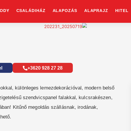
ODY
CSALÁDIHÁZ
ALAPOZÁS
ALAPRAJZ
HITEL
el
+3620 928 27 28
okkal, különleges lemezdekorációval, modern belső
zigetelésű szendvicspanel falakkal, kulcsrakészen,
nában! Kitűnő megoldás szállásnak, irodának,
hető.