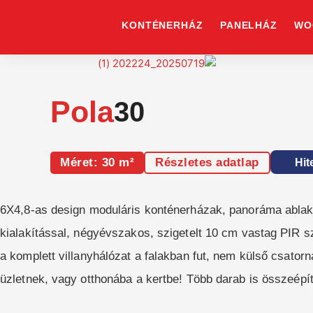
Skip
to
KONTÉNERHÁZ
PANELHÁZ
WO
content
Pola
30
Méret: 30 m²
Részletes adatlap
Hit
6X4,8-as design moduláris konténerházak, panoráma ablak
kialakítással, négyévszakos, szigetelt 10 cm vastag PIR s
a komplett villanyhálózat a falakban fut, nem külső csator
üzletnek, vagy otthonába a kertbe! Több darab is összeépít