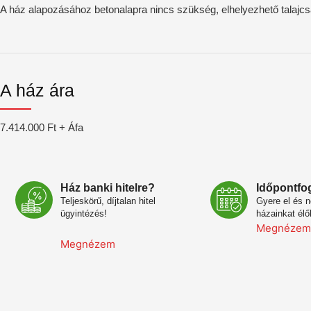
A ház alapozásához betonalapra nincs szükség, elhelyezhető talajcsa
A ház ára
7.414.000 Ft + Áfa
Ház banki hitelre?
Időpontfo
Teljeskörű, díjtalan hitel
Gyere el és 
ügyintézés!
házainkat élő
Megnézem
Megnézem