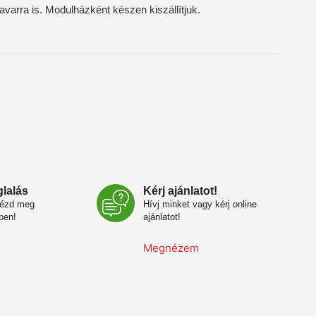
varra is. Modulházként készen kiszállítjuk.
glalás
Kérj ajánlatot!
nézd meg
Hívj minket vagy kérj online
ben!
ajánlatot!
Megnézem