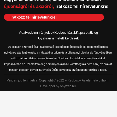
újdonságról és akcióról,
iratkozz fel hírlevelünkre!
Iratkozz fel hírlevelünkre!
Adatvédelmi irányelvek
Redbox házak
Kapcsolat
Blog
Gyakran ismételt kérdések
Az oldalon szereplő árak tájékoztató jellegű költségbecslések, nem minősülnek
nyilvános ajánlattételnek, a műszaki tartalom és a pillanatnyi piaci árak függvényében
változhatnak, illetve pontosításra kerülhetnek. Az oldalon szereplő árakkal
kapcsolatban az üzemeltető cég semmilyen ajánlati kötöttség alá nem esik, az árakat
minden esetben egyedi tárgyalás útján, egyedi szerződésben rögzítik a felek.
Minden jog fenntartva. Copyright © 2022 – Redbox – Az elérhető otthon |
Developer by Anyweb.hu