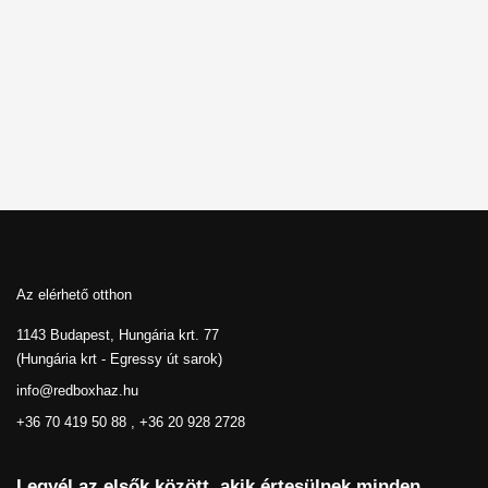
Az elérhető otthon
1143 Budapest, Hungária krt. 77
(Hungária krt - Egressy út sarok)
info@redboxhaz.hu
+36 70 419 50 88 , +36 20 928 2728
Legyél az elsők között, akik értesülnek minden