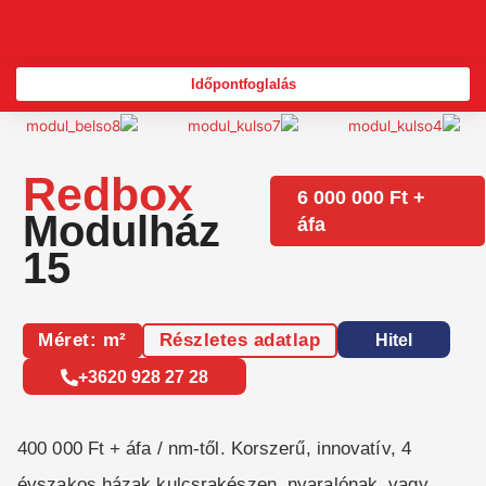
Skip
to
content
Időpontfoglalás
Redbox
6 000 000 Ft +
Modulház
áfa
15
Méret: m²
Részletes adatlap
Hitel
+3620 928 27 28
400 000 Ft + áfa / nm-től. Korszerű, innovatív, 4
évszakos házak kulcsrakészen, nyaralónak, vagy