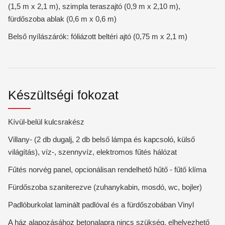
(1,5 m x 2,1 m), szimpla teraszajtó (0,9 m x 2,10 m),
fürdőszoba ablak (0,6 m x 0,6 m)
Belső nyílászárók: fóliázott beltéri ajtó (0,75 m x 2,1 m)
Készültségi fokozat
Kívül-belül kulcsrakész
Villany- (2 db dugalj, 2 db belső lámpa és kapcsoló, külső
világítás), víz-, szennyvíz, elektromos fűtés hálózat
Fűtés norvég panel, opcionálisan rendelhető hűtő - fűtő klíma
Fürdőszoba szaniterezve (zuhanykabin, mosdó, wc, bojler)
Padlóburkolat laminált padlóval és a fürdőszobában Vinyl
A ház alapozásához betonalapra nincs szükség, elhelyezhető