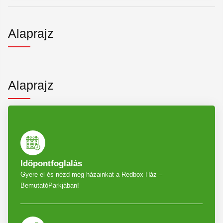
Alaprajz
Alaprajz
Időpontfoglalás
Gyere el és nézd meg házainkat a Redbox Ház –
BemutatóParkjában!