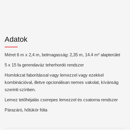
Adatok
Méret 6 m x 2,4 m, belmagasság: 2,35 m, 14.4 m² alapterület
5 x 15 fa gerendaváz teherhordó rendszer
Homlokzat faborítással vagy lemezzel vagy ezekkel
kombinációval, illetve opcionálisan nemes vakolat, kívánság
szerinti színben.
Lemez tetőhéjalás cserepes lemezzel és csatorna rendszer
Párazáró, hőtükör fólia