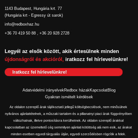
1143 Budapest, Hungária krt. 77
(Hungária krt - Egressy út sarok)
info@redboxhaz.hu
+36 70 419 50 88 , +36 20 928 2728
Legyél az elsők között, akik értesülnek minden
újdonságról és akcióról,
iratkozz fel hírlevelünkre!
Iratkozz fel hírlevelünkre!
Adatvédelmi irányelvek
Redbox házak
Kapcsolat
Blog
Gyakran ismételt kérdések
Az oldalon szereplő árak tájékoztató jellegű költségbecslések, nem minősülnek
nyilvános ajánlattételnek, a műszaki tartalom és a pillanatnyi piaci árak függvényében
változhatnak, illetve pontosításra kerülhetnek. Az oldalon szereplő árakkal
kapcsolatban az üzemeltető cég semmilyen ajánlati kötöttség alá nem esik, az árakat
minden esetben egyedi tárgyalás útján, egyedi szerződésben rögzítik a felek.