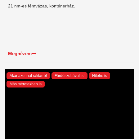
21 nm-es fémvázas, konténerház.
Megnézem
Akár azonnal raktárról
Fürdőszobával is!
Hitelre is
Más méretekben is