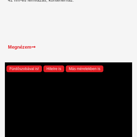
42 nm-es fémvázas, konténerház.
Megnézem
Fürdőszobával is!
Hitelre is
Más méretekben is