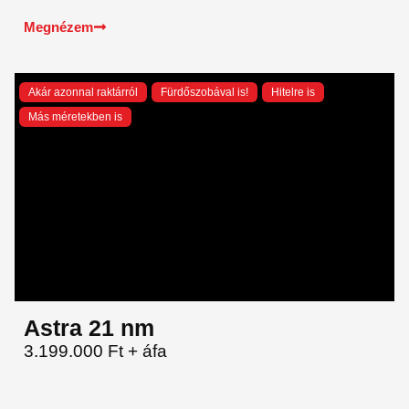
Megnézem
Akár azonnal raktárról
Fürdőszobával is!
Hitelre is
Más méretekben is
Astra 21 nm
3.199.000 Ft + áfa