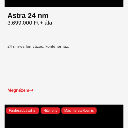
Astra 24 nm
3.699.000 Ft + áfa
24 nm-es fémvázas, konténerház.
Megnézem
Fürdőszobával is!
Hitelre is
Más méretekben is