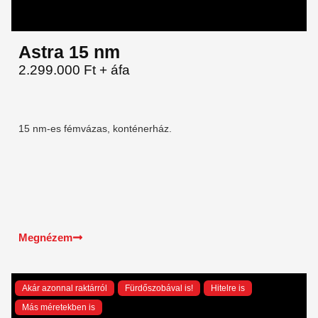
Astra 15 nm
2.299.000 Ft + áfa
15 nm-es fémvázas, konténerház.
Megnézem
Akár azonnal raktárról
Fürdőszobával is!
Hitelre is
Más méretekben is