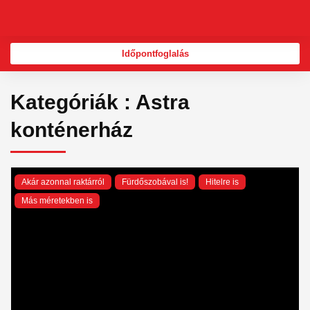
Skip
to
content
Időpontfoglalás
Kategóriák : Astra
konténerház
Akár azonnal raktárról
Fürdőszobával is!
Hitelre is
Más méretekben is