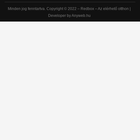
Minden jog fenntartva. Copyright © 2022 – Redbox – Az elérhető otthon |
Developer by Anyweb.hu