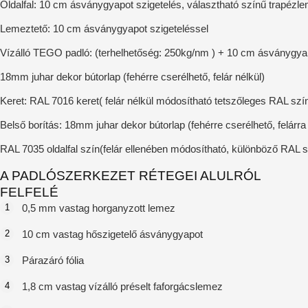
Oldalfal: 10 cm ásványgyapot szigetelés, választható színű trapézl
Lemeztető: 10 cm ásványgyapot szigeteléssel
Vízálló TEGO padló: (terhelhetőség: 250kg/nm ) + 10 cm ásványgyap
18mm juhar dekor bútorlap (fehérre cserélhető, felár nélkül)
Keret: RAL 7016 keret( felár nélkül módosítható tetszőleges RAL szí
Belső borítás: 18mm juhar dekor bútorlap (fehérre cserélhető, felárra
RAL 7035 oldalfal szín(felár ellenében módosítható, különböző RA
A PADLÓSZERKEZET RÉTEGEI ALULRÓL
FELFELÉ
1
0,5 mm vastag horganyzott lemez
2
10 cm vastag hőszigetelő ásványgyapot
3
Párazáró fólia
4
1,8 cm vastag vízálló préselt faforgácslemez