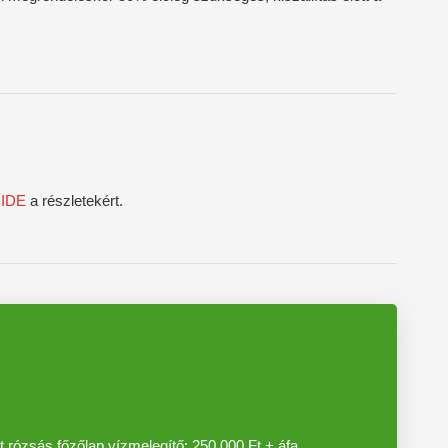
n
IDE
a részletekért.
 rózsás főzőlap vízmelegítő: 250.000 Ft + áfa