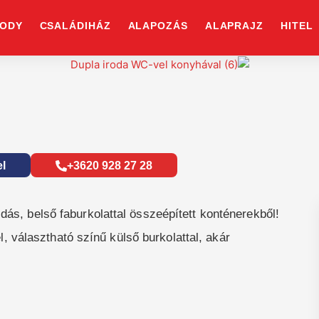
ODY
CSALÁDIHÁZ
ALAPOZÁS
ALAPRAJZ
HITEL
el
+3620 928 27 28
dás, belső faburkolattal összeépített konténerekből!
 választható színű külső burkolattal, akár