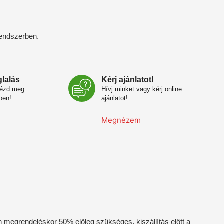
rendszerben.
glalás
Kérj ajánlatot!
nézd meg
Hívj minket vagy kérj online
ben!
ajánlatot!
Megnézem
 megrendeléskor 50% előleg szükséges, kiszállítás előtt a