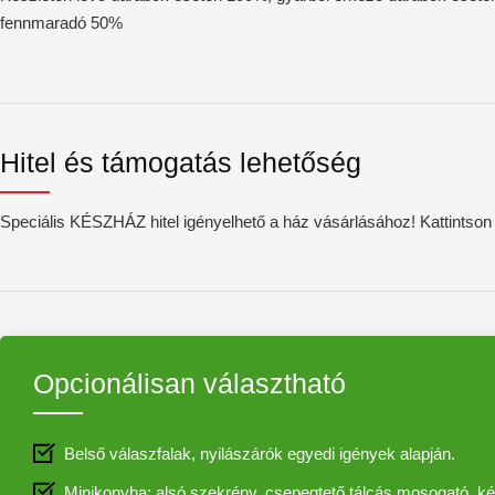
fennmaradó 50%
Hitel és támogatás lehetőség
Speciális KÉSZHÁZ hitel igényelhető a ház vásárlásához! Kattintso
Opcionálisan választható
Belső válaszfalak, nyilászárók egyedi igények alapján.
Minikonyha: alsó szekrény, csepegtető tálcás mosogató, két