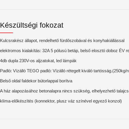
Készültségi fokozat
Kulcsrakész állapot, rendelhető fürdőszobával és konyhakiállással
elektromos kialakítás: 32A 5 pólusú betáp, belső elosztó doboz ÉV r
4db dupla 230V-os aljzatokat, led lámpák
Padló: Vízálló TEGO padló: Vízálló rétegelt kiváló tartósság.(250kg
Belső oldal faldekor bútorlappal borítva
A ház alapozásához betonalapra nincs szükség, elhelyezhető talajcsa
klíma-előkészítés (konnektor, plusz váz színével egyező konzol)