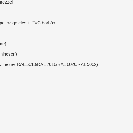
emezzel
ot szigetelés + PVC borítás
nre)
 nincsen)
L színekre: RAL 5010/RAL 7016/RAL 6020/RAL 9002)