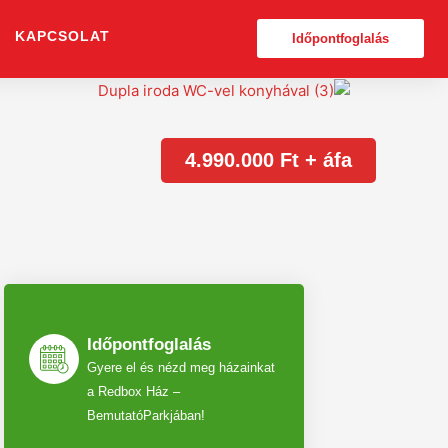
KAPCSOLAT
Időpontfoglalás
4.990.000 Ft + áfa
Időpontfoglalás
Gyere el és nézd meg házainkat
a Redbox Ház –
BemutatóParkjában!