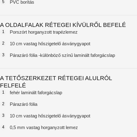
5
PVC borítás
A OLDALFALAK RÉTEGEI KÍVÜLRŐL BEFELÉ
1
Porszórt horganyzott trapézlemez
2
10 cm vastag hőszigetelő ásványgyapot
3
Párazáró fólia -különböző színű laminált faforgácslap
A TETŐSZERKEZET RÉTEGEI ALULRÓL
FELFELÉ
1
fehér laminált faforgácslap
2
Párazáró fólia
3
10 cm vastag hőszigetelő ásványgyapot
4
0,5 mm vastag horganyzott lemez