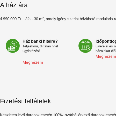
A ház ára
4.990.000 Ft + áfa - 30 m², amely igény szerint bővíthető moduláris 
Ház banki hitelre?
Időpontfo
Teljeskörű, díjtalan hitel
Gyere el és 
ügyintézés!
házainkat élő
Megnézem
Megnézem
Fizetési feltételek
Készleten lévő darabok esetén 100%, gyárból érkező darabok esetén