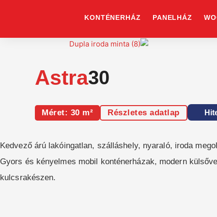
Skip
to
KONTÉNERHÁZ
PANELHÁZ
WO
content
Astra
30
Méret: 30 m²
Részletes adatlap
Hit
Kedvező árú lakóingatlan, szálláshely, nyaraló, iroda megol
Gyors és kényelmes mobil konténerházak, modern külsővel,
kulcsrakészen.