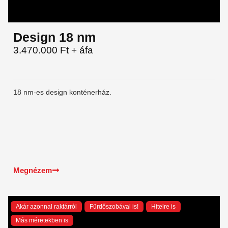
Design 18 nm
3.470.000 Ft + áfa
18 nm-es design konténerház.
Megnézem
Akár azonnal raktárról
Fürdőszobával is!
Hitelre is
Más méretekben is