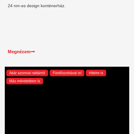
24 nm-es design konténerház.
Megnézem
Akár azonnal raktárról
Fürdőszobával is!
Hitelre is
Más méretekben is