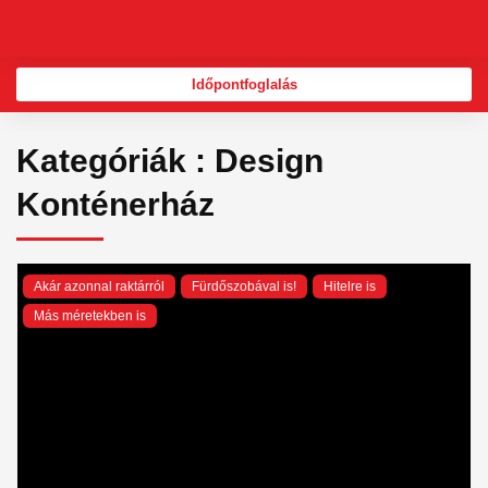
Skip
to
content
Időpontfoglalás
Kategóriák : Design
Konténerház
Akár azonnal raktárról
Fürdőszobával is!
Hitelre is
Más méretekben is