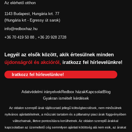
Az elérhető otthon
1143 Budapest, Hungária krt. 77
(Hungária krt - Egressy út sarok)
info@redboxhaz.hu
+36 70 419 50 88 , +36 20 928 2728
Legyél az elsők között, akik értesülnek minden
újdonságról és akcióról,
iratkozz fel hírlevelünkre!
Iratkozz fel hírlevelünkre!
Adatvédelmi irányelvek
Redbox házak
Kapcsolat
Blog
Gyakran ismételt kérdések
Az oldalon szereplő árak tájékoztató jellegű költségbecslések, nem minősülnek
nyilvános ajánlattételnek, a műszaki tartalom és a pillanatnyi piaci árak függvényében
változhatnak, illetve pontosításra kerülhetnek. Az oldalon szereplő árakkal
kapcsolatban az üzemeltető cég semmilyen ajánlati kötöttség alá nem esik, az árakat