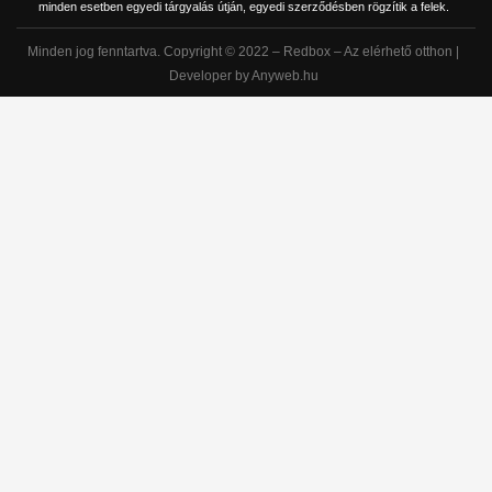
minden esetben egyedi tárgyalás útján, egyedi szerződésben rögzítik a felek.
Minden jog fenntartva. Copyright © 2022 – Redbox – Az elérhető otthon |
Developer by Anyweb.hu