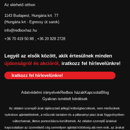
Az elérhető otthon
1143 Budapest, Hungária krt. 77
(Hungária krt - Egressy út sarok)
info@redboxhaz.hu
+36 70 419 50 88 , +36 20 928 2728
Legyél az elsők között, akik értesülnek minden
újdonságról és akcióról,
iratkozz fel hírlevelünkre!
Iratkozz fel hírlevelünkre!
Adatvédelmi irányelvek
Redbox házak
Kapcsolat
Blog
Gyakran ismételt kérdések
Az oldalon szereplő árak tájékoztató jellegű költségbecslések, nem minősülnek
nyilvános ajánlattételnek, a műszaki tartalom és a pillanatnyi piaci árak függvényében
változhatnak, illetve pontosításra kerülhetnek. Az oldalon szereplő árakkal
kapcsolatban az üzemeltető cég semmilyen ajánlati kötöttség alá nem esik, az árakat