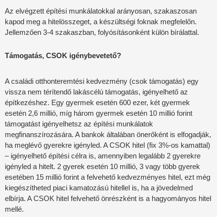
Az elvégzett építési munkálatokkal arányosan, szakaszosan
kapod meg a hitelösszeget, a készültségi foknak megfelelőn.
Jellemzően 3-4 szakaszban, folyósításonként külön bírálattal.
Támogatás, CSOK igénybevetető?
A családi otthonteremtési kedvezmény (csok támogatás) egy
vissza nem térítendő lakáscélú támogatás, igényelhető az
építkezéshez. Egy gyermek esetén 600 ezer, két gyermek
esetén 2,6 millió, míg három gyermek esetén 10 millió forint
támogatást igényelhetsz az építési munkálatok
megfinanszírozására. A bankok általában önerőként is elfogadják,
ha meglévő gyerekre igényled. A CSOK hitel (fix 3%-os kamattal)
– igényelhető építési célra is, amennyiben legalább 2 gyerekre
igényled a hitelt. 2 gyerek esetén 10 millió, 3 vagy több gyerek
esetében 15 millió forint a felvehető kedvezményes hitel, ezt még
kiegészítheted piaci kamatozású hitellel is, ha a jövedelmed
elbírja. A CSOK hitel felvehető önrészként is a hagyományos hitel
mellé.