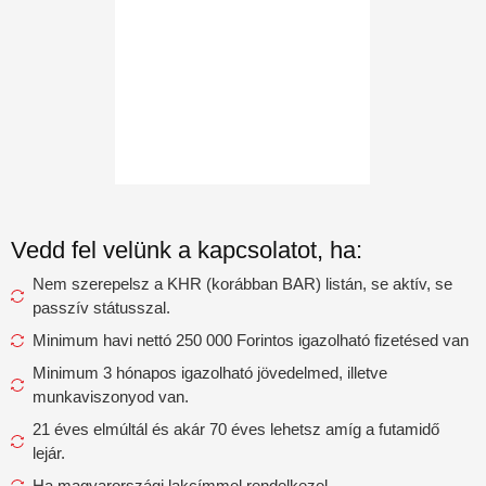
Vedd fel velünk a kapcsolatot, ha:
Nem szerepelsz a KHR (korábban BAR) listán, se aktív, se
passzív státusszal.
Minimum havi nettó 250 000 Forintos igazolható fizetésed van
Minimum 3 hónapos igazolható jövedelmed, illetve
munkaviszonyod van.
21 éves elmúltál és akár 70 éves lehetsz amíg a futamidő
lejár.
Ha magyarországi lakcímmel rendelkezel