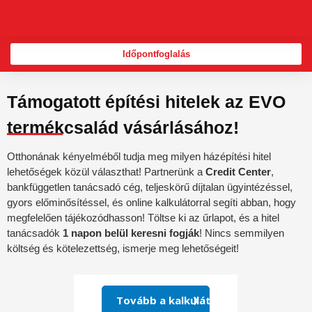
Skip
to
content
Időpontfoglalás
Támogatott építési hitelek az EVO
termékcsalád vásárlásához!
Otthonának kényelméből tudja meg milyen házépítési hitel
lehetőségek közül választhat! Partnerünk a
Credit Center
,
bankfüggetlen tanácsadó cég, teljeskörű díjtalan ügyintézéssel,
gyors előminősítéssel, és online kalkulátorral segíti abban, hogy
megfelelően tájékozódhasson! Töltse ki az űrlapot, és a hitel
tanácsadók
1 napon belül keresni fogják
! Nincs semmilyen
költség és kötelezettség, ismerje meg lehetőségeit!