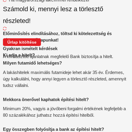
Számold ki, mennyi lesz a törlesztő
részleted!
Előminősítés elindításához, töltsd ki kötelezettség és
díjmentesen az űrlapunkat!
Űrlap kitöltése
Gyakran ismételt kérdések
Ki adja a hitelt?
A kiválasztott ajánlatnak megfelelő Bank biztosítja a hitelt.
Milyen futamidő lehetséges?
A lakáshitelek maximális futamideje lehet akár 35 év. Érdemes,
úgy kalkulálni, hogy annyi legyen a törlesztő részleted, amennyit
tudsz vállalni.
Mekkora önerővel kaphatok építési hitelt?
Minimum 20%, vagyis a jövőbeni forgalmi értékének legfeljebb a
80 százalékához juthatsz hozzá építési hitelből.
Egy összegben folyósítja a bank az építési hitelt?