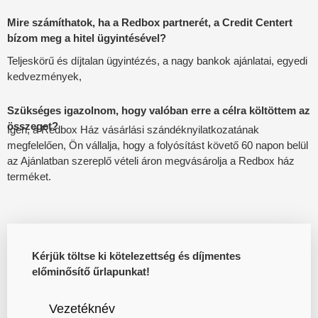
Mire számíthatok, ha a Redbox partnerét, a Credit Centert
bízom meg a hitel ügyintésével?
Teljeskörű és díjtalan ügyintézés, a nagy bankok ajánlatai, egyedi
kedvezmények,
Szükséges igazolnom, hogy valóban erre a célra költöttem az
összeget?
Igen, a Redbox Ház vásárlási szándéknyilatkozatának
megfelelően, Ön vállalja, hogy a folyósítást követő 60 napon belül
az Ajánlatban szereplő vételi áron megvásárolja a Redbox ház
terméket.
Kérjük töltse ki kötelezettség és díjmentes
előminősítő űrlapunkat!
Vezetéknév